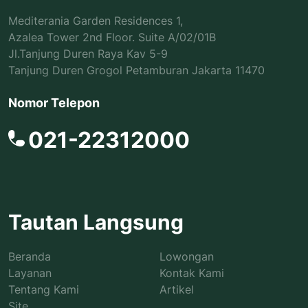
Mediterania Garden Residences 1,
Azalea Tower 2nd Floor. Suite A/02/01B
Jl.Tanjung Duren Raya Kav 5-9
Tanjung Duren Grogol Petamburan Jakarta 11470
Nomor Telepon
021-22312000
Tautan Langsung
Beranda
Lowongan
Layanan
Kontak Kami
Tentang Kami
Artikel
Site