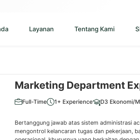
nda
Layanan
Tentang Kami
S
Marketing Department Ex
Full-Time
1+ Experience
D3 Ekonomi/
Bertanggung jawab atas sistem administrasi a
mengontrol kelancaran tugas dan pekerjaan, ba
operasional, khususnya yang berkaitan dengan 