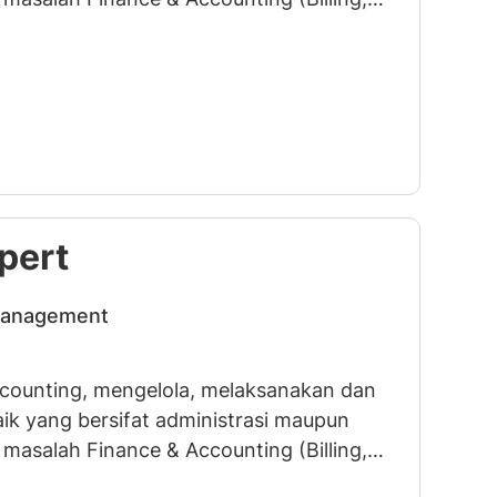
embukuan, Cash Flow) di unit Property
icy perusahaan.
pert
Management
ccounting, mengelola, melaksanakan dan
ik yang bersifat administrasi maupun
masalah Finance & Accounting (Billing,
embukuan, Cash Flow) di unit Property