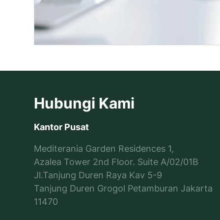
Hubungi Kami
Kantor Pusat
Mediterania Garden Residences 1,
Azalea Tower 2nd Floor. Suite A/02/01B
Jl.Tanjung Duren Raya Kav 5-9
Tanjung Duren Grogol Petamburan Jakarta
11470