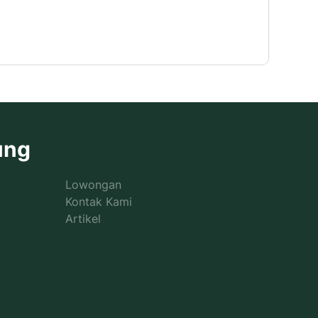
icy perusahaan.
ung
Lowongan
Kontak Kami
Artikel