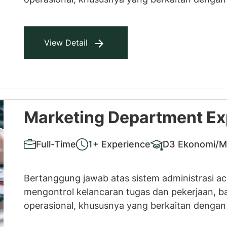
Invoicing, Faktur Pajak, Collection, Cashier, P
setempat sesuai dengan rencana bisnis dan pol
View Detail
Marketing Department Ex
Full-Time
1+ Experience
D3 Ekonomi/
Bertanggung jawab atas sistem administrasi a
mengontrol kelancaran tugas dan pekerjaan, ba
operasional, khususnya yang berkaitan dengan 
Invoicing, Faktur Pajak, Collection, Cashier, P