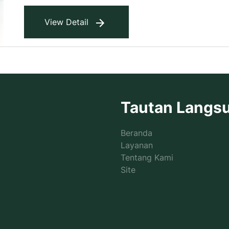
setempat sesuai dengan rencana bisnis dan pol
View Detail
Tautan Langs
Beranda
Layanan
Tentang Kami
Site