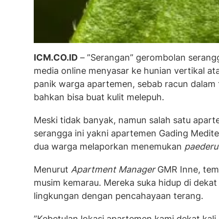
ICM.CO.ID
– ”Serangan” gerombolan serangga
media online menyasar ke hunian vertikal a
panik warga apartemen, sebab racun dalam 
bahkan bisa buat kulit melepuh.
Meski tidak banyak, namun salah satu apar
serangga ini yakni apartemen Gading Medite
dua warga melaporkan menemukan
paederu
Menurut
Apartment Manager
GMR Inne, temu
musim kemarau. Mereka suka hidup di dekat 
lingkungan dengan pencahayaan terang.
”Kebetulan lokasi apartemen kami dekat kal