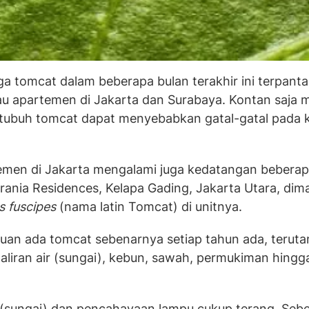
 tomcat dalam beberapa bulan terakhir ini terpanta
tau apartemen di Jakarta dan Surabaya. Kontan saja
tubuh tomcat dapat menyebabkan gatal-gatal pada ku
temen di Jakarta mengalami juga kedatangan beberap
rania Residences, Kelapa Gading, Jakarta Utara, dim
s fuscipes
(nama latin Tomcat) di unitnya.
an ada tomcat sebenarnya setiap tahun ada, terut
aliran air (sungai), kebun, sawah, permukiman hingg
i (sungai) dan pencahayaan lampu cukup terang. Seb