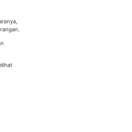
aranya,
erangan.
an
lihat