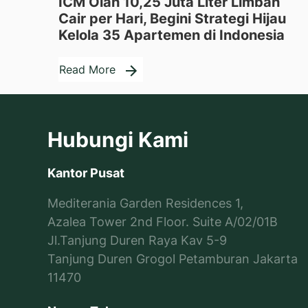
ICM Olah 10,25 Juta Liter Limbah
Cair per Hari, Begini Strategi Hijau
Kelola 35 Apartemen di Indonesia
Read More
Hubungi Kami
Kantor Pusat
Mediterania Garden Residences 1,
Azalea Tower 2nd Floor. Suite A/02/01B
Jl.Tanjung Duren Raya Kav 5-9
Tanjung Duren Grogol Petamburan Jakarta
11470