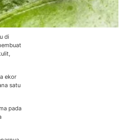
u di
 membuat
lit,
a ekor
ana satu
ama pada
a
enarnya