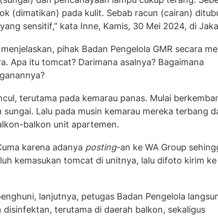
pok (dimatikan) pada kulit. Sebab racun (cairan) ditu
 yang sensitif,” kata Inne, Kamis, 30 Mei 2024, di Jaka
e menjelaskan, pihak Badan Pengelola GMR secara m
ya. Apa itu tomcat? Darimana asalnya? Bagaimana
nganannya?
cul, terutama pada kemarau panas. Mulai berkemba
 sungai. Lalu pada musin kemarau mereka terbang d
alkon-balkon unit apartemen.
. Cuma karena adanya
posting
-an ke WA Group sehingg
h kemasukan tomcat di unitnya, lalu difoto kirim k
penghuni, lanjutnya, petugas Badan Pengelola langsu
disinfektan, terutama di daerah balkon, sekaligus