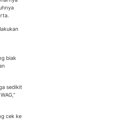
buhnya
rta.
elakukan
ng biak
an
a sedikit
e WAG,”
ng cek ke