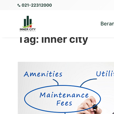
021-22312000
Bera
Tag:
Inner city