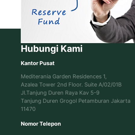
Hubungi Kami
Kantor Pusat
Mediterania Garden Residences 1,
Azalea Tower 2nd Floor. Suite A/02/01B
Jl.Tanjung Duren Raya Kav 5-9
Tanjung Duren Grogol Petamburan Jakarta
11470
Nomor Telepon