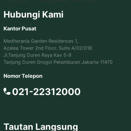
Hubungi Kami
Kantor Pusat
Mediterania Garden Residences 1,
Azalea Tower 2nd Floor. Suite A/02/01B
Jl.Tanjung Duren Raya Kav 5-9
Tanjung Duren Grogol Petamburan Jakarta 11470
Nomor Telepon
021-22312000
Tautan Langsung