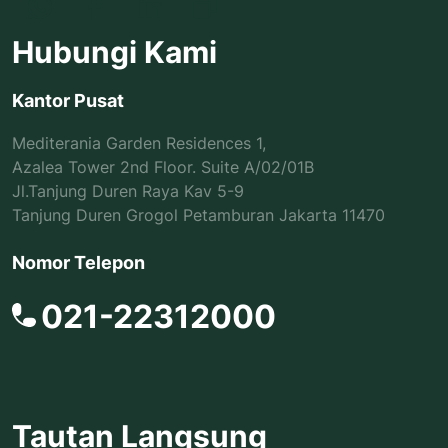
Hubungi Kami
Kantor Pusat
Mediterania Garden Residences 1,
Azalea Tower 2nd Floor. Suite A/02/01B
Jl.Tanjung Duren Raya Kav 5-9
Tanjung Duren Grogol Petamburan Jakarta 11470
Nomor Telepon
021-22312000
Tautan Langsung